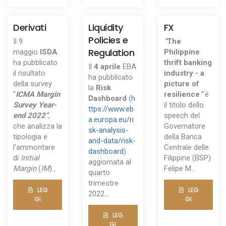
Derivati
Liquidity
FX
Policies e
Il 9
“
The
Regulation
maggio
ISDA
Philippine
ha pubblicato
thrift banking
Il
4 aprile
EBA
il risultato
industry - a
ha pubblicato
della survey
picture of
la
Risk
“
ICMA Margin
resilience
”
è
Dashboard
(
h
Survey Year-
il titolo dello
ttps://www.eb
end 2022”
,
speech del
a.europa.eu/ri
che analizza la
Governatore
sk-analysis-
tipologia e
della Banca
and-data/risk-
l'ammontare
Centrale delle
dashboard
)
di
Initial
Filippine (BSP)
aggiornata al
Margin
(
IM
)...
Felipe M...
quarto
trimestre
LEG
LEG
2022...
GI
GI
LEG
GI