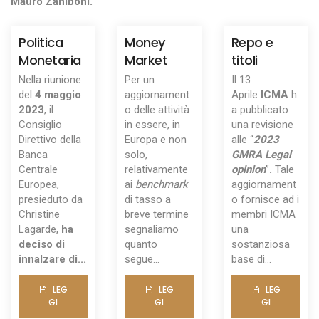
Mauro Zaniboni.
Politica
Money
Repo e
Monetaria
Market
titoli
Nella riunione
Per un
Il 13
del
4 maggio
aggiornament
Aprile
ICMA
h
2023
, il
o delle attività
a pubblicato
Consiglio
in essere, in
una revisione
Direttivo della
Europa e non
alle “
2023
Banca
solo,
GMRA Legal
Centrale
relativamente
opinion
”
.
Tale
Europea,
ai
benchmark
aggiornament
presieduto da
di tasso a
o fornisce ad i
Christine
breve termine
membri ICMA
Lagarde,
ha
segnaliamo
una
deciso di
quanto
sostanziosa
innalzare di...
segue...
base di...
LEG
LEG
LEG
GI
GI
GI