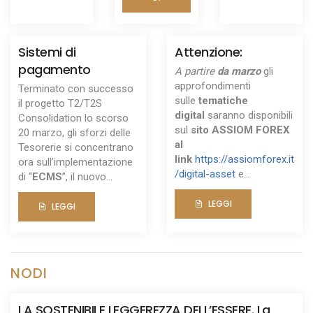
Sistemi di
Attenzione:
pagamento
A partire
da marzo
gli
approfondimenti
Terminato con successo
sulle
tematiche
il progetto T2/T2S
digital
saranno disponibili
Consolidation
lo scorso
sul
sito
ASSIOM FOREX
20 marzo, gli sforzi delle
al
Tesorerie si concentrano
link
https://assiomforex.it
ora sull’implementazione
/digital-asset
e...
di “
ECMS
”, il nuovo...
LEGGI
LEGGI
NODI
LA SOSTENIBILE LEGGEREZZA DELL’ESSERE. La