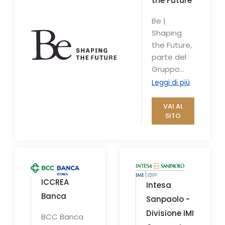
the Future
Be |
Shaping
the Future,
parte del
Gruppo
Engineering
Leggi di più
, fornisce
servizi di
VAI AL
SITO
consulenza
aziendale,
Informatio
n
Technolog
y e Digital
ICCREA
Intesa
Engageme
Banca
Sanpaolo -
nt. Il
Divisione IMI
Gruppo
BCC Banca